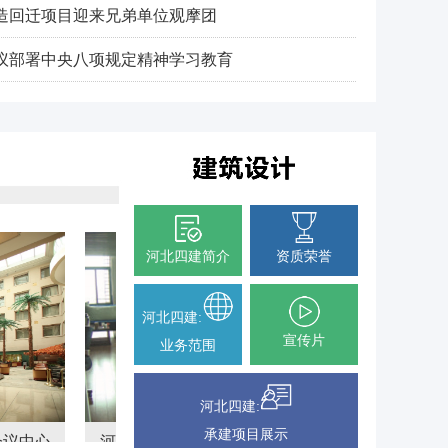
造回迁项目迎来兄弟单位观摩团
议部署中央八项规定精神学习教育
河北四建简介
资质荣誉
河北四建:
宣传片
业务范围
河北四建:
承建项目展示
北省电力勘探设计研究院科研办公楼
威县信誉楼百